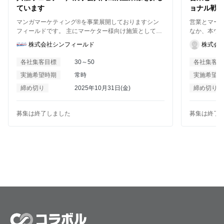
ています
ョナル戦
マンガマーケティング®を事業展開しておりますシン
営業とマー
フィールドです。 主にマーケター様向け施策として、
なか、本ウ
・ブランディング ・新規リード獲得 を目的とした共催
ング施策」
株式会社シンフィールド
株式会
ウェビナーや共同での展示会出展を検討しておりま
融合させるかを
す。 （採用や企画、広報ご担当者様もターゲットとな
グ施策が営
各社集客目標
30～50
各社集客目
ります） ウェビナー登壇は数十社規模のカンファレン
ドバックが施
実施希望時期
常時
実施希望時
スから 数社の共催、単独と過去何度も実施経験があり
題を感じて
弊社での集客は30～50名ほどになっております。 また
事例を共有いたします。 
締め切り
2025年10月31日(金)
締め切り
展示会の出展も年3～4回ほどで ビッグサイトでの展示
マーケティ
会では3日間で1500～2500枚ほどの 名刺獲得ができて
インサイド
おります。 具体的な企画があるわけではないため まず
たい方 「営業に貢献するマーケティング」を実践した
募集は終了しました
募集は終了
は一緒にお取り組みの可能性があれば 一度お声がけい
い方 貴社のマーケティングが“売れる仕組み”へと進化
ただきたくこの度募集させていただきました。 ウェビ
するきっか
ナーは常時募集しているのと 共同での展示会出展は
2026年6月にございます 「マーケティングWeek夏」
にて検討中です。 宜しくお願いいたします。