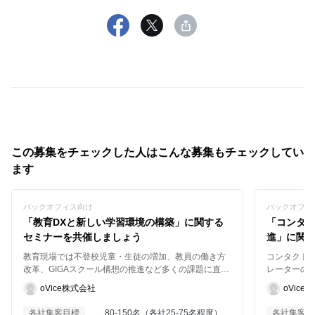
この募集をチェックした人はこんな募集もチェックしてい
ます
バックオフィス向け
バックオフィ
「教育DXと新しい学習環境の構築」に関する
「コンタク
セミナーを共催しましょう
進」に関
教育現場では不登校児童・生徒の増加、教員の働き方
コンタクト
改革、GIGAスクール構想の推進など多くの課題に直面
レーターの確
しています。本セミナーでは、バーチャルキャンパス
題が存在し
oVice株式会社
oVice
技術を活用した革新的な教育ソリューションを通じ
術を活用し
て、場所に縛られない学びの環境と心理的安全性の高
らの課題解
各社集客目標
80-150名（各社25-75名程度）
各社集客目