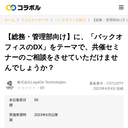
ホーム
ウェビナーテーマ
バックオフィス向け
【総務・管理部向け】
【総務・管理部向け】に、「バックオ
フィスのDX」をテーマで、共催セミ
ナーのご相談をさせていただけませ
んでしょうか？
株式会社LegalOn Technologies
募集番号：C07120TY
-
(0)
2023年4月4日 投稿
各社集客目
50
標
実施希望時
2023年6月以降
期