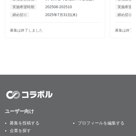
いコミュニケーション空間の実現方法をご紹介しま
します。多
実施希望時期
202508-202510
実施希望時
す。
上に関心の
締め切り
2025年7月31日(木)
締め切り
募集は終了しました
募集は終了
ユーザー向け
募集を投稿する
プロフィールを編集する
企業を探す