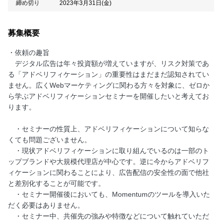
締め切り
2023年3月31日(金)
募集概要
・依頼の趣旨
デジタル広告は年々投資額が増えていますが、リスク対策であ
る「アドベリフィケーション」の重要性はまだまだ認知されてい
ません。広くWebマーケティングに関わる方々を対象に、ゼロか
ら学ぶアドベリフィケーションセミナーを開催したいと考えてお
ります。
・セミナーの性質上、アドベリフィケーションについて知らな
くても問題ございません。
・現状アドベリフィケーションに取り組んでいるのは一部のト
ップブランドや大規模代理店が中心です。逆に今からアドベリフ
ィケーションに関わることにより、広告配信の安全性の面で他社
と差別化することが可能です。
・セミナー開催後においても、Momentumのツールを導入いた
だく必要はありません。
・セミナー中、共催先の強みや特徴などについて触れていただ