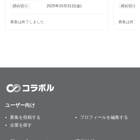
弊社での集客は30～50名ほどになっております。 また
事例を共有いたします。 
締め切り
2025年10月31日(金)
締め切り
展示会の出展も年3～4回ほどで ビッグサイトでの展示
マーケティ
会では3日間で1500～2500枚ほどの 名刺獲得ができて
インサイド
おります。 具体的な企画があるわけではないため まず
たい方 「営業に貢献するマーケティング」を実践した
募集は終了しました
募集は終了
は一緒にお取り組みの可能性があれば 一度お声がけい
い方 貴社のマーケティングが“売れる仕組み”へと進化
ただきたくこの度募集させていただきました。 ウェビ
するきっか
ナーは常時募集しているのと 共同での展示会出展は
2026年6月にございます 「マーケティングWeek夏」
にて検討中です。 宜しくお願いいたします。
ユーザー向け
募集を投稿する
プロフィールを編集する
企業を探す