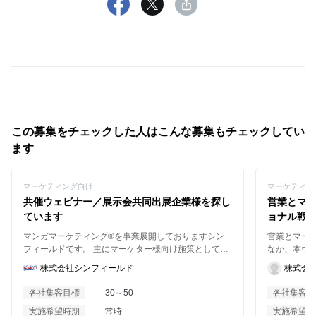
この募集をチェックした人はこんな募集もチェックしてい
ます
マーケティング向け
マーケティン
共催ウェビナー／展示会共同出展企業様を探し
営業とマ
ています
ョナル戦
マンガマーケティング®を事業展開しておりますシン
営業とマー
フィールドです。 主にマーケター様向け施策として、
なか、本ウ
・ブランディング ・新規リード獲得 を目的とした共催
ング施策」
株式会社シンフィールド
株式会
ウェビナーや共同での展示会出展を検討しておりま
融合させるかを
す。 （採用や企画、広報ご担当者様もターゲットとな
グ施策が営
各社集客目標
30～50
各社集客目
ります） ウェビナー登壇は数十社規模のカンファレン
ドバックが施
実施希望時期
常時
実施希望時
スから 数社の共催、単独と過去何度も実施経験があり
題を感じて