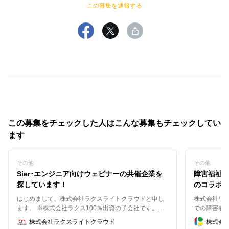
この募集を通報する
この募集をチェックした人はこんな募集もチェックしてい
ます
その他
その他
Sier･エンジニア向けウェビナーの共催企業を
障害福祉
探しています！
のコラボ
はじめまして、株式会社ラクスライトクラウドと申し
株式会社ワ
ます。 ※株式会社ラクス100％出資の子会社です。
での障害者
(https://www.rakus.co.jp/business/cloud/rlc-service/) 弊
しています。 障害者の日常生活及び社会生活を総
株式会社ラクスライトクラウド
株式会
社はブラストエンジンを提供しており、ターゲットと
に支援するた