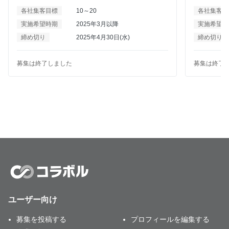
なるエンジニアや情シスへの認知獲得を目的にウェビ
業 ・児童福
各社集客目標
10～20
各社集客目
ナーを開催したいと思っております。 ブラストエンジ
す。 その中で、福祉施設のフランチャイズ展開を行っ
実施希望時期
2025年3月以降
実施希望時
ンは利用中のシステムをAPIやSMTPリレーで連携する
ており、そ
ことで簡単に一斉配信やトランザクションメールを配
ではオーナ
締め切り
2025年4月30日(水)
締め切り
信することができます。 テーマ等は共催できる企業さ
な障害福祉
まに合わせて考えていきたいと思っておりますので、
や収益シミュ
ターゲットがエンジニア･情シスの企業さまがいらっし
か提供商材
募集は終了しました
募集は終了
ゃればぜひ、ご連絡ください。
マにした就
主に中小企
互いの商材
きると嬉し
ユーザー向け
募集を投稿する
プロフィールを編集する