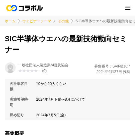
ホーム
ウェビナーテーマ
その他
SiC半導体ウエハの最新技術動向セ
SiC半導体ウエハの最新技術動向セミ
ナー
一般社団法人製造業AI普及協会
募集番号：SVINB1C7
-
(0)
2024年6月27日 投稿
各社集客目
10から20人くらい
標
実施希望時
2024年7月下旬〜8月にかけて
期
締め切り
2024年7月5日(金)
募集概要