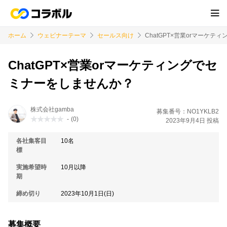
ホーム
ウェビナーテーマ
セールス向け
ChatGPT×営業orマーケ
ChatGPT×営業orマーケティングでセ
ミナーをしませんか？
株式会社gamba
募集番号：NO1YKLB2
-
(0)
2023年9月4日 投稿
各社集客目
10名
標
実施希望時
10月以降
期
締め切り
2023年10月1日(日)
募集概要