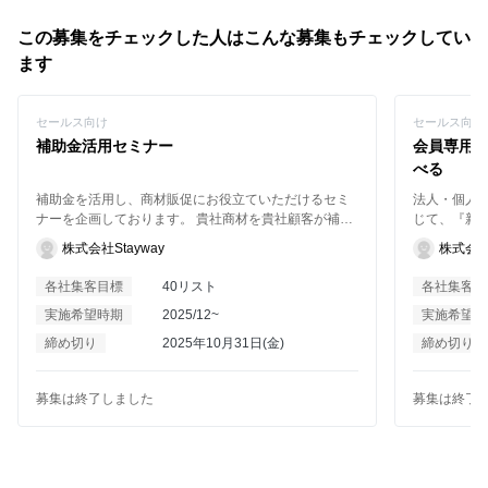
この募集をチェックした人はこんな募集もチェックしてい
ます
セールス向け
セールス向け
補助金活用セミナー
会員専用サイ
べる
補助金を活用し、商材販促にお役立ていただけるセミ
法人・個人
ナーを企画しております。 貴社商材を貴社顧客が補助
じて、『新
金を活用することで実質ディスカウントのような形で
げること。 
株式会社Stayway
株式会社A
販促することが可能です。 セミナーの内容としては、
し、様々な
貴社商材に活用できる補助金を弊社が解説し、貴社が
す。 参加
各社集客目標
40リスト
各社集客目
貴社商材や業界の課題を説明頂く構想でございます。
CXOとなっ
実施希望時期
2025/12~
実施希望時
お気軽にお問い合わせください。 例：
マッチングを
https://biz.stayway.jp/hojyo_news/61903/
までのエコ
締め切り
2025年10月31日(金)
締め切り
なビジネス
募集は終了しました
募集は終了