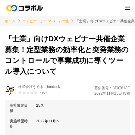
ホーム
ウェビナーテーマ
その他
「士業」向けDXウェビナー共催企
「士業」向けDXウェビナー共催企業
募集！定型業務の効率化と突発業務の
コントロールで事業成功に導くツー
ル導入について
株式会社うるる（fondesk）
募集番号：BF0T818F
-
(0)
2022年11月25日 投稿
各社集客目
25名
標
実施希望時
2022年11月〜
期