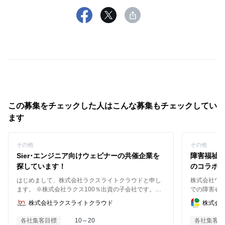
この募集をチェックした人はこんな募集もチェックしてい
ます
その他
その他
Sier･エンジニア向けウェビナーの共催企業を
障害福祉
探しています！
のコラボ
はじめまして、株式会社ラクスライトクラウドと申し
株式会社ワ
ます。 ※株式会社ラクス100％出資の子会社です。
での障害者
(https://www.rakus.co.jp/business/cloud/rlc-service/) 弊
しています。 障害者の日常生活及び社会生活を総
株式会社ラクスライトクラウド
株式会
社はブラストエンジンを提供しており、ターゲットと
に支援するた
なるエンジニアや情シスへの認知獲得を目的にウェビ
業 ・児童福
各社集客目標
10～20
各社集客目