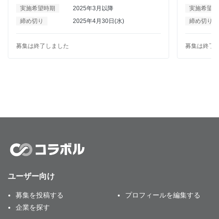
ナーを開催したいと思っております。 ブラストエンジ
す。 その中で、福祉施設のフランチャイズ展開を行っ
実施希望時期
2025年3月以降
実施希望時
ンは利用中のシステムをAPIやSMTPリレーで連携する
ており、そ
ことで簡単に一斉配信やトランザクションメールを配
ではオーナ
締め切り
2025年4月30日(水)
締め切り
信することができます。 テーマ等は共催できる企業さ
な障害福祉
まに合わせて考えていきたいと思っておりますので、
や収益シミュ
ターゲットがエンジニア･情シスの企業さまがいらっし
か提供商材
募集は終了しました
募集は終了
ゃればぜひ、ご連絡ください。
マにした就
主に中小企
互いの商材
きると嬉し
ユーザー向け
募集を投稿する
プロフィールを編集する
企業を探す