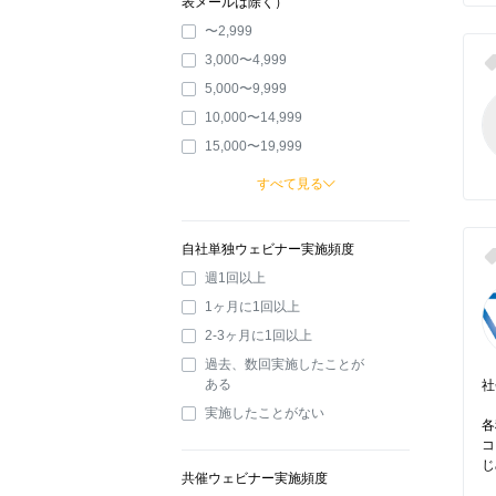
表メールは除く）
〜2,999
3,000〜4,999
5,000〜9,999
10,000〜14,999
15,000〜19,999
すべて見る
自社単独ウェビナー実施頻度
週1回以上
1ヶ月に1回以上
2-3ヶ月に1回以上
過去、数回実施したことが
ある
社
実施したことがない
各
コ
じ
共催ウェビナー実施頻度