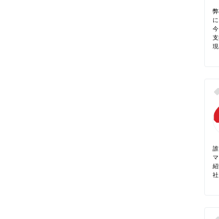
弊
に
今
支
現
誰
マ
紹
社