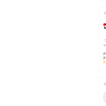
「
っ
少
少
見