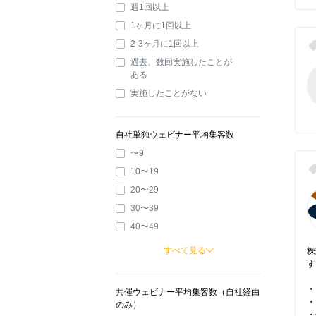
週1回以上
1ヶ月に1回以上
2-3ヶ月に1回以上
過去、数回実施したことが
ある
実施したことがない
自社単独ウェビナー平均集客数
〜9
10〜19
20〜29
30〜39
40〜49
すべて見る
株
す
・
共催ウェビナー平均集客数（自社経由
・
のみ）
・