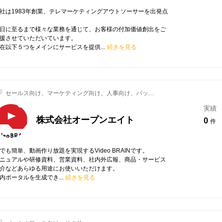
社は1983年創業、テレマーケティングアウトソーサーを出発点
日に至るまで様々な業務を通じて、お客様の付加価値創出をご
援させていただいています。
在以下５つをメインにサービスを提供...
続きを見る
セールス向け、マーケティング向け、人事向け、バック
オフィス向け
実績
株式会社オープンエイト
0
件
でも簡単、動画作り放題を実現するVideo BRAINです。
ニュアルや研修資料、営業資料、社内外広報、商品・サービス
介などあらゆる用途にお使いいただけます。
内ポータルを生成でき...
続きを見る