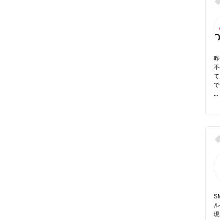
昨
不
て
で
...
S
ル
現