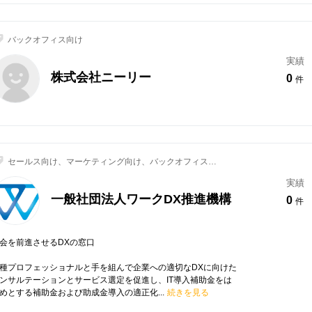
バックオフィス向け
実績
株式会社ニーリー
0
件
セールス向け、マーケティング向け、バックオフィス向
け
実績
一般社団法人ワークDX推進機構
0
件
会を前進させるDXの窓口
種プロフェッショナルと手を組んで企業への適切なDXに向けた
ンサルテーションとサービス選定を促進し、IT導入補助金をは
めとする補助金および助成金導入の適正化...
続きを見る