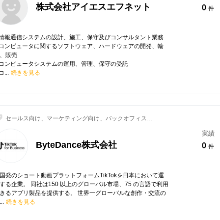
株式会社アイエスエフネット
0
件
.情報通信システムの設計、施工、保守及びコンサルタント業務
.コンピュータに関するソフトウェア、ハードウェアの開発、輸
、販売
.コンピュータシステムの運用、管理、保守の受託
コ...
続きを見る
セールス向け、マーケティング向け、バックオフィス向
け
実績
ByteDance株式会社
0
件
国発のショート動画プラットフォームTikTokを日本において運
する企業。 同社は150 以上のグローバル市場、75 の言語で利用
きるアプリ製品を提供する。 世界一グローバルな創作・交流の
..
続きを見る