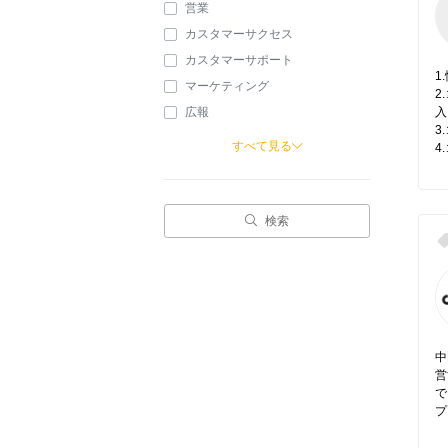
営業
カスタマーサクセス
カスタマーサポート
1
マーケティング
2
広報
入
3
すべて見る
4.
検索
中
営
で
プ.